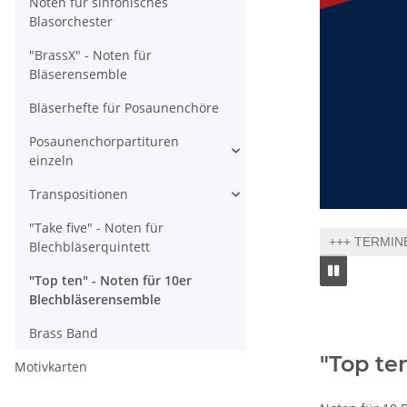
Noten für sinfonisches
Blasorchester
"BrassX" - Noten für
Bläserensemble
Bläserhefte für Posaunenchöre
Posaunenchorpartituren
einzeln
Transpositionen
"Take five" - Noten für
+++ TERMINE
Blechbläserquintett
"Top ten" - Noten für 10er
Blechbläserensemble
Brass Band
"Top te
Motivkarten