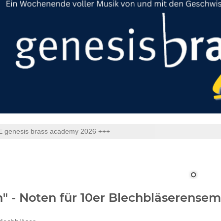
 genesis brass academy 2026 +++
n" - Noten für 10er Blechbläserense