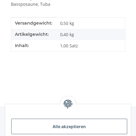
Bassposaune, Tuba
Produkteigenschaft
Wert
Versandgewicht:
0,50 kg
Artikelgewicht:
0,40
kg
Inhalt:
1,00 Satz
Alle akzeptieren
Kontakt