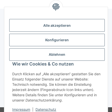
Alle akzeptieren
Kontakt
genesis musikverlag Christian Sprenger
Konfigurieren
Bahnhofstraße 34
34630 Gilserberg
Ablehnen
Telefon: 0 66 96 911 85 26
Wie wir Cookies & Co nutzen
E-Mail:
anne.weckesser@genesis-musikverlag.de
Informationen
Durch Klicken auf „Alle akzeptieren“ gestatten Sie den
Einsatz folgender Dienste auf unserer Website:
Technisch notwendig. Sie können die Einstellung
Gesetzliche Informationen
jederzeit ändern (Fingerabdruck-Icon links unten).
Weitere Details finden Sie unter
Konfigurieren
und in
unserer
Datenschutzerklärung
.
* Alle Preise inkl. gesetzlicher USt., zzgl.
Versand
Impressum
|
Datenschutz