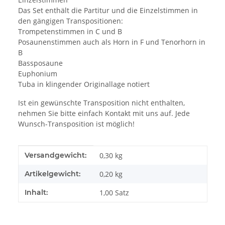
Das Set enthält die Partitur und die Einzelstimmen in
den gängigen Transpositionen:
Trompetenstimmen in C und B
Posaunenstimmen auch als Horn in F und Tenorhorn in
B
Bassposaune
Euphonium
Tuba in klingender Originallage notiert
Ist ein gewünschte Transposition nicht enthalten,
nehmen Sie bitte einfach Kontakt mit uns auf. Jede
Wunsch-Transposition ist möglich!
Produkteigenschaft
Wert
Versandgewicht:
0,30 kg
Artikelgewicht:
0,20
kg
Inhalt:
1,00 Satz