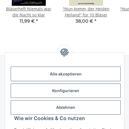
Bläserheft Niemals war
"Nun komm, der Heiden
"Nun
die Nacht so klar
Heiland" für 10 Bläser
11,99 €
*
38,00 €
*
Alle akzeptieren
Kontakt
genesis musikverlag Christian Sprenger
Konfigurieren
Bahnhofstraße 34
34630 Gilserberg
Ablehnen
Telefon: 0 66 96 911 85 26
Wie wir Cookies & Co nutzen
E-Mail:
anne.weckesser@genesis-musikverlag.de