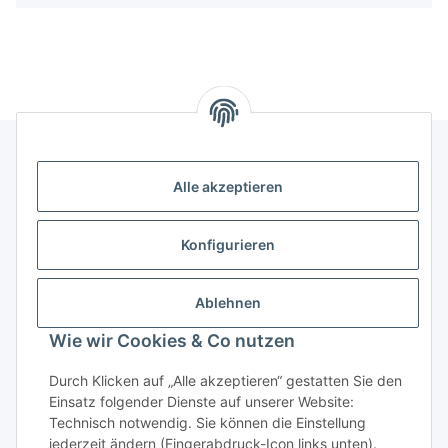
Alle akzeptieren
Kontakt
genesis musikverlag Christian Sprenger
Konfigurieren
Bahnhofstraße 34
34630 Gilserberg
Ablehnen
Telefon: 0 66 96 911 85 26
Wie wir Cookies & Co nutzen
E-Mail:
anne.weckesser@genesis-musikverlag.de
Informationen
Durch Klicken auf „Alle akzeptieren“ gestatten Sie den
Einsatz folgender Dienste auf unserer Website:
Technisch notwendig. Sie können die Einstellung
Gesetzliche Informationen
jederzeit ändern (Fingerabdruck-Icon links unten).