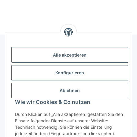
Alle akzeptieren
Kontakt
genesis musikverlag Christian Sprenger
Konfigurieren
Bahnhofstraße 34
34630 Gilserberg
Ablehnen
Telefon: 0 66 96 911 85 26
Wie wir Cookies & Co nutzen
E-Mail:
anne.weckesser@genesis-musikverlag.de
Informationen
Durch Klicken auf „Alle akzeptieren“ gestatten Sie den
Einsatz folgender Dienste auf unserer Website:
Technisch notwendig. Sie können die Einstellung
Gesetzliche Informationen
jederzeit ändern (Fingerabdruck-Icon links unten).