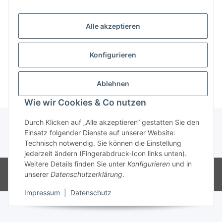
Alle akzeptieren
Konfigurieren
x
Dieser Beitrag unterliegt Beschränkungen.
Ablehnen
Wie wir Cookies & Co nutzen
Durch Klicken auf „Alle akzeptieren“ gestatten Sie den
Einsatz folgender Dienste auf unserer Website:
Technisch notwendig. Sie können die Einstellung
* Alle Preise inkl. gesetzlicher USt., zzgl.
Versand
jederzeit ändern (Fingerabdruck-Icon links unten).
Weitere Details finden Sie unter
Konfigurieren
und in
© genesis musikverlag Christian Sprenger
unserer
Datenschutzerklärung
.
Powered by
JTL-Shop
Impressum
|
Datenschutz