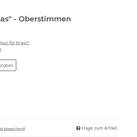
tas" - Oberstimmen
ous for brass"
g
proben
Frage zum Artikel
nd abweichend)