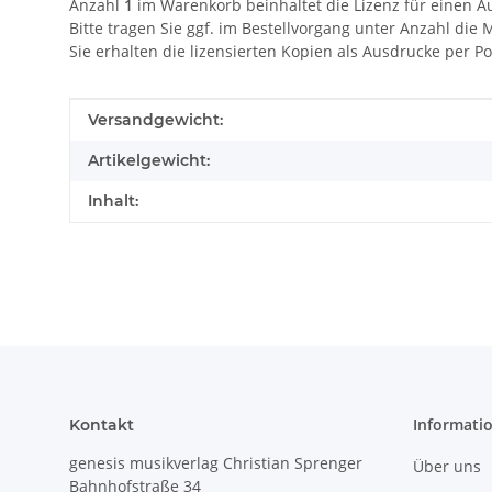
Anzahl
1
im Warenkorb beinhaltet die Lizenz für einen A
Bitte tragen Sie ggf. im Bestellvorgang unter Anzahl die 
Sie erhalten die lizensierten Kopien als Ausdrucke per Po
Produkteigenschaft
Wert
Versandgewicht:
Artikelgewicht:
Inhalt:
Informati
Kontakt
genesis musikverlag Christian Sprenger
Über uns
Bahnhofstraße 34