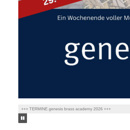
+++ TERMINE genesis brass academy 2026 +++