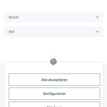
Musik
PDF
Alle akzeptieren
Kontakt
genesis musikverlag Christian Sprenger
Konfigurieren
Bahnhofstraße 34
34630 Gilserberg