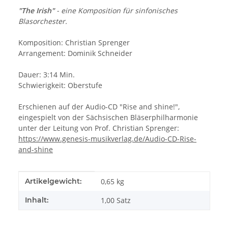
"The Irish"
- eine Komposition für sinfonisches
Blasorchester.
Komposition: Christian Sprenger
Arrangement: Dominik Schneider
Dauer: 3:14 Min.
Schwierigkeit: Oberstufe
Erschienen auf der Audio-CD "Rise and shine!",
eingespielt von der Sächsischen Bläserphilharmonie
unter der Leitung von Prof. Christian Sprenger:
https://www.genesis-musikverlag.de/Audio-CD-Rise-
and-shine
Produkteigenschaft
Wert
Artikelgewicht:
0,65
kg
Inhalt:
1,00 Satz