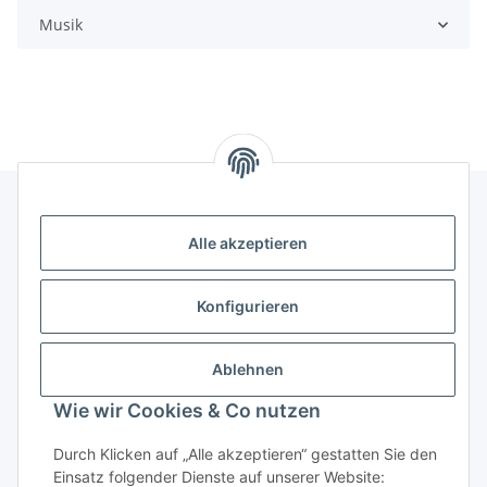
Musik
Alle akzeptieren
Kontakt
genesis musikverlag Christian Sprenger
Konfigurieren
Bahnhofstraße 34
34630 Gilserberg
Ablehnen
Telefon: 0 66 96 911 85 26
Wie wir Cookies & Co nutzen
E-Mail:
anne.weckesser@genesis-musikverlag.de
Informationen
Durch Klicken auf „Alle akzeptieren“ gestatten Sie den
Einsatz folgender Dienste auf unserer Website: