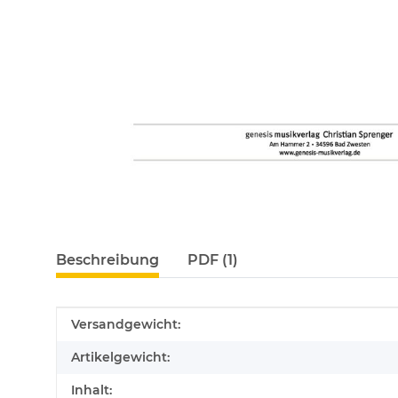
Beschreibung
PDF (1)
Produkteigenschaft
Wert
Versandgewicht:
Artikelgewicht:
Inhalt: