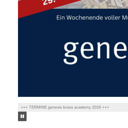
+++ TERMINE genesis brass academy 2026 +++