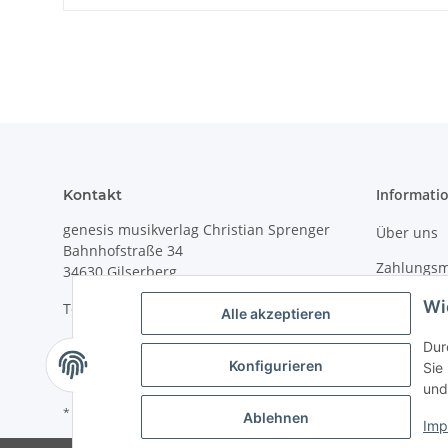
Informati
Kontakt
genesis musikverlag Christian Sprenger
Über uns
Bahnhofstraße 34
Zahlungsm
34630 Gilserberg
Versandin
Wi
Telefon: 0 66 96 911 85 26
Alle akzeptieren
Christian 
E-Mail:
anne.weckesser@genesis-
Dur
musikverlag.de
Konfigurieren
Sie
und
* Alle Preise inkl. gesetzlicher USt., zzgl.
Versand
Ablehnen
Imp