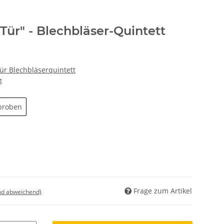
Tür" - Blechbläser-Quintett
für Blechbläserquintett
g
proben
Frage zum Artikel
nd abweichend)