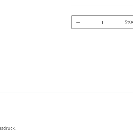
Stü
usdruck.