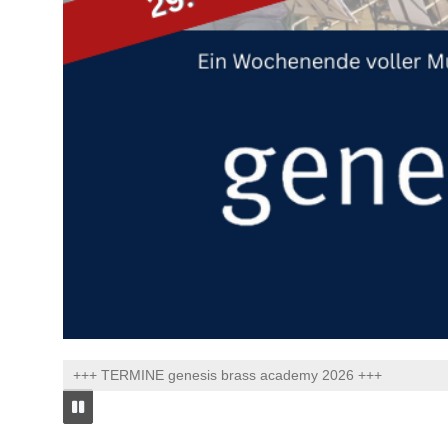
+++ TERMINE genesis brass academy 2026 +++