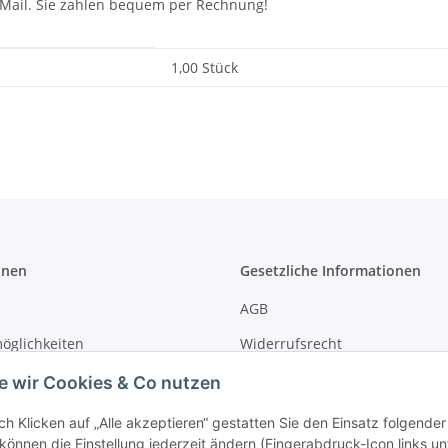
Mail. Sie zahlen bequem per Rechnung!
1,00 Stück
onen
Gesetzliche Informationen
AGB
öglichkeiten
Widerrufsrecht
formationen
Impressum
e wir Cookies & Co nutzen
Sprenger
Datenschutz
ch Klicken auf „Alle akzeptieren“ gestatten Sie den Einsatz folgende
 können die Einstellung jederzeit ändern (Fingerabdruck-Icon links un