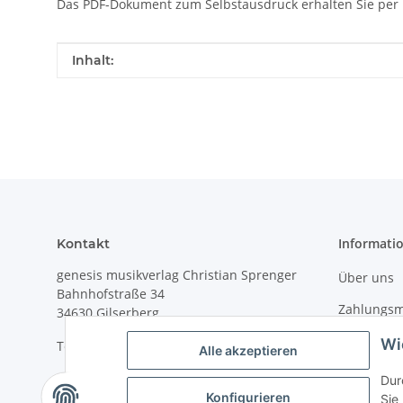
Das PDF-Dokument zum Selbstausdruck erhalten Sie per 
Produkteigenschaft
Wert
Inhalt:
Informati
Kontakt
genesis musikverlag Christian Sprenger
Über uns
Bahnhofstraße 34
Zahlungsm
34630 Gilserberg
Versandin
Wi
Telefon: 0 66 96 911 85 26
Alle akzeptieren
Christian 
E-Mail:
anne.weckesser@genesis-
Dur
musikverlag.de
Konfigurieren
Sie