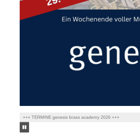
+++ TERMINE genesis brass academy 2026 +++