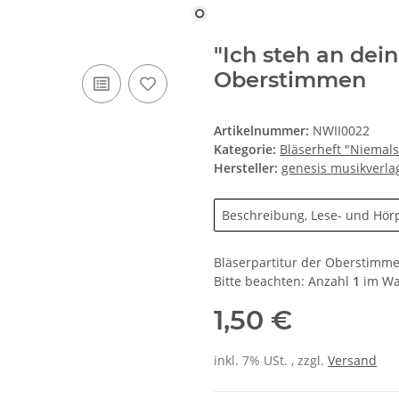
"Ich steh an dein
Oberstimmen
Artikelnummer:
NWII0022
Kategorie:
Bläserheft "Niemals 
Hersteller:
genesis musikverla
Beschreibung, Lese- und Hör
Bläserpartitur der Oberstimme
Bitte beachten: Anzahl
1
im War
1,50 €
inkl. 7% USt. , zzgl.
Versand