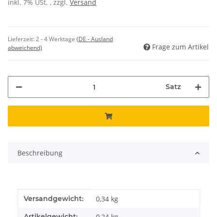
inkl. 7% USt. , zzgl.
Versand
Lieferzeit:
2 - 4 Werktage
(DE - Ausland
Frage zum Artikel
abweichend)
Satz
Beschreibung
Produkteigenschaft
Wert
Versandgewicht:
0,34 kg
Artikelgewicht:
0,24
kg