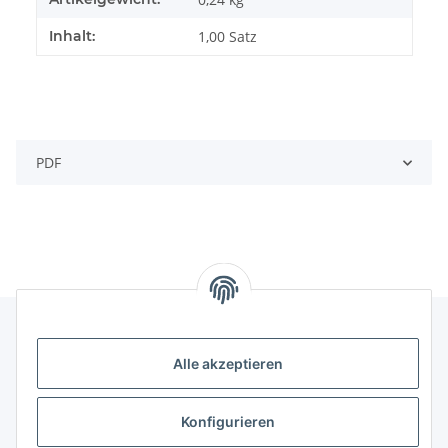
Inhalt:
1,00 Satz
PDF
Alle akzeptieren
Kontakt
genesis musikverlag Christian Sprenger
Konfigurieren
Bahnhofstraße 34
34630 Gilserberg