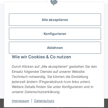
Alle akzeptieren
Kontakt
genesis musikverlag Christian Sprenger
Konfigurieren
Bahnhofstraße 34
34630 Gilserberg
Ablehnen
Telefon: 0 66 96 911 85 26
Wie wir Cookies & Co nutzen
E-Mail:
anne.weckesser@genesis-musikverlag.de
Informationen
Durch Klicken auf „Alle akzeptieren“ gestatten Sie den
Einsatz folgender Dienste auf unserer Website:
Technisch notwendig. Sie können die Einstellung
Gesetzliche Informationen
jederzeit ändern (Fingerabdruck-Icon links unten).
Weitere Details finden Sie unter
Konfigurieren
und in
unserer
Datenschutzerklärung
.
* Alle Preise inkl. gesetzlicher USt., zzgl.
Versand
Impressum
|
Datenschutz
© genesis musikverlag Christian Sprenger