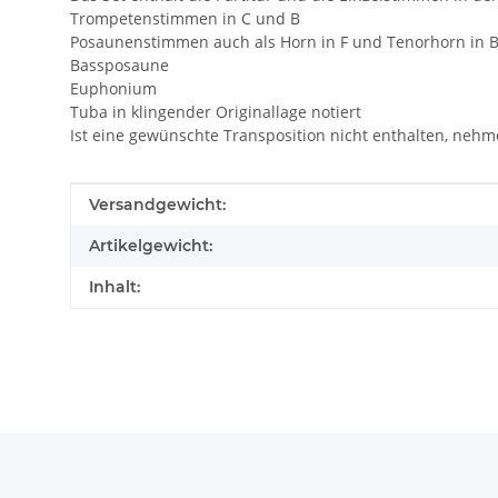
Trompetenstimmen in C und B
Posaunenstimmen auch als Horn in F und Tenorhorn in 
Bassposaune
Euphonium
Tuba in klingender Originallage notiert
Ist eine gewünschte Transposition nicht enthalten, nehme
Produkteigenschaft
Wert
Versandgewicht:
Artikelgewicht:
Inhalt: