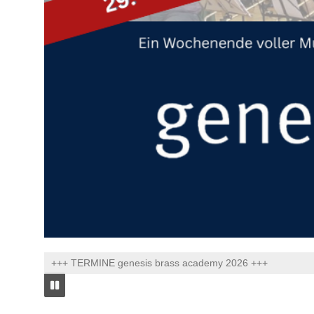
+++ TERMINE genesis brass academy 2026 +++