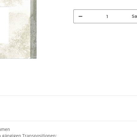
Sa
immen
en gängigen Transpositionen: