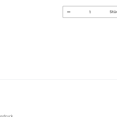
Stü
usdruck.