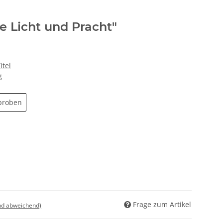
e Licht und Pracht"
tel
g
proben
Frage zum Artikel
nd abweichend)