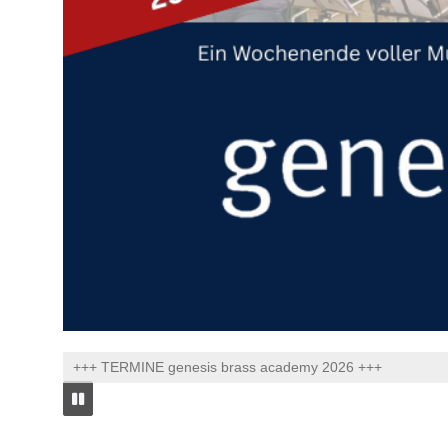
+++ TERMINE genesis brass academy 2026 +++