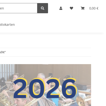
0,00 €
tivkarten
cht"