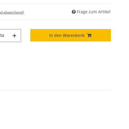
Frage zum Artikel
nd abweichend)
In den Warenkorb
tz