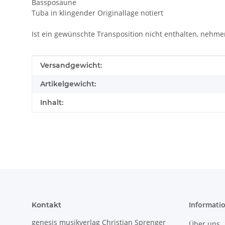
Bassposaune
Tuba in klingender Originallage notiert
Ist ein gewünschte Transposition nicht enthalten, nehmen
Produkteigenschaft
Wert
Versandgewicht:
Artikelgewicht:
Inhalt:
Informati
Kontakt
genesis musikverlag Christian Sprenger
Über uns