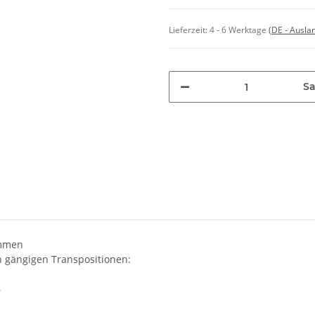
Lieferzeit:
4 - 6 Werktage
(DE - Ausla
Sa
immen
en gängigen Transpositionen:
B