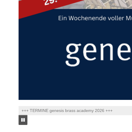
+++ TERMINE genesis brass academy 2026 +++