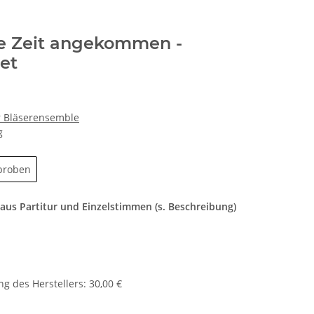
ine Zeit angekommen -
et
ür Bläserensemble
g
proben
us Partitur und Einzelstimmen (s. Beschreibung)
g des Herstellers
:
30,00 €