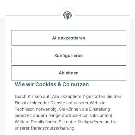
Alle akzeptieren
Kontakt
genesis musikverlag Christian Sprenger
Konfigurieren
Bahnhofstraße 34
34630 Gilserberg
Ablehnen
Telefon: 0 66 96 911 85 26
Wie wir Cookies & Co nutzen
E-Mail:
anne.weckesser@genesis-musikverlag.de
Informationen
Durch Klicken auf „Alle akzeptieren“ gestatten Sie den
Einsatz folgender Dienste auf unserer Website:
Technisch notwendig. Sie können die Einstellung
Gesetzliche Informationen
jederzeit ändern (Fingerabdruck-Icon links unten).
Weitere Details finden Sie unter
Konfigurieren
und in
unserer
Datenschutzerklärung
.
* Alle Preise inkl. gesetzlicher USt., zzgl.
Versand