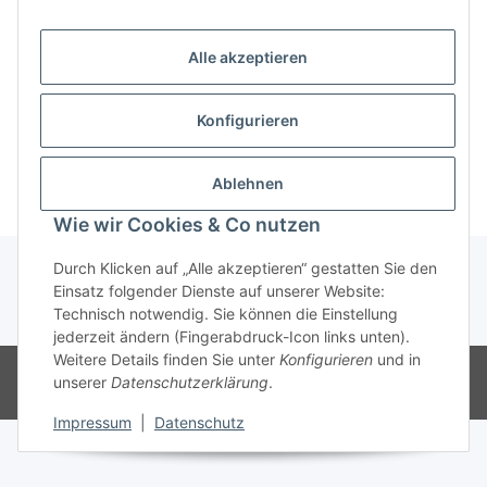
Alle akzeptieren
Konfigurieren
x
Dieser Beitrag unterliegt Beschränkungen.
Ablehnen
Wie wir Cookies & Co nutzen
Durch Klicken auf „Alle akzeptieren“ gestatten Sie den
Einsatz folgender Dienste auf unserer Website:
Technisch notwendig. Sie können die Einstellung
* Alle Preise inkl. gesetzlicher USt., zzgl.
Versand
jederzeit ändern (Fingerabdruck-Icon links unten).
Weitere Details finden Sie unter
Konfigurieren
und in
© genesis musikverlag Christian Sprenger
unserer
Datenschutzerklärung
.
Powered by
JTL-Shop
Impressum
|
Datenschutz