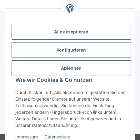
Alle akzeptieren
Kontakt
genesis musikverlag Christian Sprenger
Konfigurieren
Bahnhofstraße 34
34630 Gilserberg
Ablehnen
Telefon: 0 66 96 911 85 26
Wie wir Cookies & Co nutzen
E-Mail:
anne.weckesser@genesis-musikverlag.de
Informationen
Durch Klicken auf „Alle akzeptieren“ gestatten Sie den
Einsatz folgender Dienste auf unserer Website:
Technisch notwendig. Sie können die Einstellung
Gesetzliche Informationen
jederzeit ändern (Fingerabdruck-Icon links unten).
Weitere Details finden Sie unter
Konfigurieren
und in
unserer
Datenschutzerklärung
.
* Alle Preise inkl. gesetzlicher USt., zzgl.
Versand
Impressum
|
Datenschutz