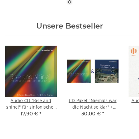
Unsere Bestseller
Audio-CD "Rise and
CD-Paket "Niemals war
Aud
shine!" für sinfonisches
die Nacht so klar" +
Blasorchester
"Rise and shine!" (sinf.
17,90 €
*
30,00 €
*
Blasorchester)