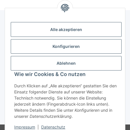
Alle akzeptieren
Kontakt
genesis musikverlag Christian Sprenger
Konfigurieren
Bahnhofstraße 34
34630 Gilserberg
Ablehnen
Telefon: 0 66 96 911 85 26
Wie wir Cookies & Co nutzen
E-Mail:
anne.weckesser@genesis-musikverlag.de
Informationen
Durch Klicken auf „Alle akzeptieren“ gestatten Sie den
Einsatz folgender Dienste auf unserer Website:
Technisch notwendig. Sie können die Einstellung
Gesetzliche Informationen
jederzeit ändern (Fingerabdruck-Icon links unten).
Weitere Details finden Sie unter
Konfigurieren
und in
unserer
Datenschutzerklärung
.
* Alle Preise inkl. gesetzlicher USt., zzgl.
Versand
Impressum
|
Datenschutz