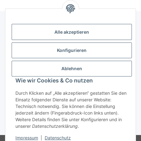
Alle akzeptieren
Kontakt
genesis musikverlag Christian Sprenger
Konfigurieren
Bahnhofstraße 34
34630 Gilserberg
Ablehnen
Telefon: 0 66 96 911 85 26
Wie wir Cookies & Co nutzen
E-Mail:
anne.weckesser@genesis-musikverlag.de
Informationen
Durch Klicken auf „Alle akzeptieren“ gestatten Sie den
Einsatz folgender Dienste auf unserer Website:
Technisch notwendig. Sie können die Einstellung
Gesetzliche Informationen
jederzeit ändern (Fingerabdruck-Icon links unten).
Weitere Details finden Sie unter
Konfigurieren
und in
unserer
Datenschutzerklärung
.
* Alle Preise inkl. gesetzlicher USt., zzgl.
Versand
Impressum
|
Datenschutz