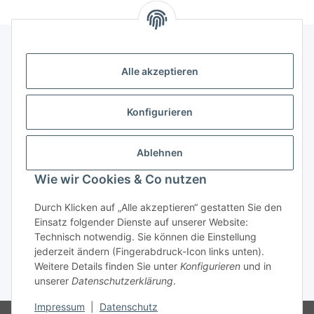
Alle akzeptieren
Kontakt
genesis musikverlag Christian Sprenger
Konfigurieren
Bahnhofstraße 34
34630 Gilserberg
Ablehnen
Telefon: 0 66 96 911 85 26
Wie wir Cookies & Co nutzen
E-Mail:
anne.weckesser@genesis-musikverlag.de
Informationen
Durch Klicken auf „Alle akzeptieren“ gestatten Sie den
Einsatz folgender Dienste auf unserer Website:
Technisch notwendig. Sie können die Einstellung
Gesetzliche Informationen
jederzeit ändern (Fingerabdruck-Icon links unten).
Weitere Details finden Sie unter
Konfigurieren
und in
unserer
Datenschutzerklärung
.
* Alle Preise inkl. gesetzlicher USt., zzgl.
Versand
Impressum
|
Datenschutz