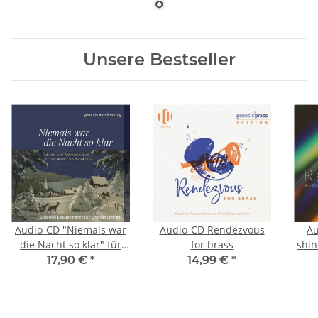
Unsere Bestseller
Audio-CD "Niemals war
Audio-CD Rendezvous
Au
die Nacht so klar" für
for brass
shin
sinfonisches
17,90 €
*
14,99 €
*
Blasorchester