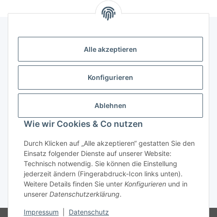
Alle akzeptieren
Kontakt
genesis musikverlag Christian Sprenger
Konfigurieren
Bahnhofstraße 34
34630 Gilserberg
Ablehnen
Telefon: 0 66 96 911 85 26
Wie wir Cookies & Co nutzen
E-Mail:
anne.weckesser@genesis-musikverlag.de
Informationen
Durch Klicken auf „Alle akzeptieren“ gestatten Sie den
Einsatz folgender Dienste auf unserer Website:
Technisch notwendig. Sie können die Einstellung
Gesetzliche Informationen
jederzeit ändern (Fingerabdruck-Icon links unten).
Weitere Details finden Sie unter
Konfigurieren
und in
unserer
Datenschutzerklärung
.
* Alle Preise inkl. gesetzlicher USt., zzgl.
Versand
Impressum
|
Datenschutz