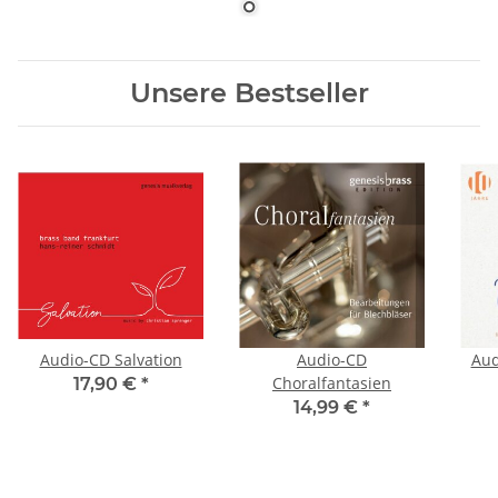
Unsere Bestseller
Audio-CD Salvation
Audio-CD
Aud
Choralfantasien
17,90 €
*
14,99 €
*