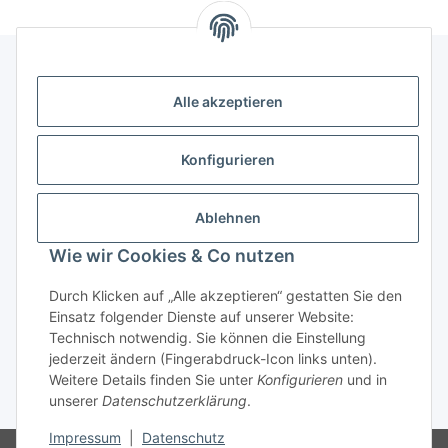
Alle akzeptieren
Kontakt
genesis musikverlag Christian Sprenger
Konfigurieren
Bahnhofstraße 34
34630 Gilserberg
Ablehnen
Telefon: 0 66 96 911 85 26
Wie wir Cookies & Co nutzen
E-Mail:
anne.weckesser@genesis-musikverlag.de
Informationen
Durch Klicken auf „Alle akzeptieren“ gestatten Sie den
Einsatz folgender Dienste auf unserer Website:
Technisch notwendig. Sie können die Einstellung
Gesetzliche Informationen
jederzeit ändern (Fingerabdruck-Icon links unten).
Weitere Details finden Sie unter
Konfigurieren
und in
unserer
Datenschutzerklärung
.
* Alle Preise inkl. gesetzlicher USt., zzgl.
Versand
Impressum
|
Datenschutz