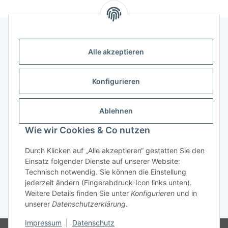
Alle akzeptieren
Kontakt
genesis musikverlag Christian Sprenger
Konfigurieren
Bahnhofstraße 34
34630 Gilserberg
Ablehnen
Telefon: 0 66 96 911 85 26
Wie wir Cookies & Co nutzen
E-Mail:
anne.weckesser@genesis-musikverlag.de
Informationen
Durch Klicken auf „Alle akzeptieren“ gestatten Sie den
Einsatz folgender Dienste auf unserer Website:
Technisch notwendig. Sie können die Einstellung
Gesetzliche Informationen
jederzeit ändern (Fingerabdruck-Icon links unten).
Weitere Details finden Sie unter
Konfigurieren
und in
unserer
Datenschutzerklärung
.
* Alle Preise inkl. gesetzlicher USt., zzgl.
Versand
Impressum
|
Datenschutz