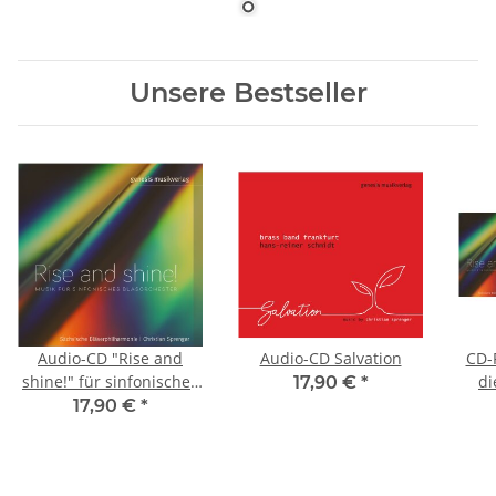
Unsere Bestseller
Audio-CD "Rise and
Audio-CD Salvation
CD-
shine!" für sinfonisches
di
17,90 €
*
Blasorchester
"Ris
17,90 €
*