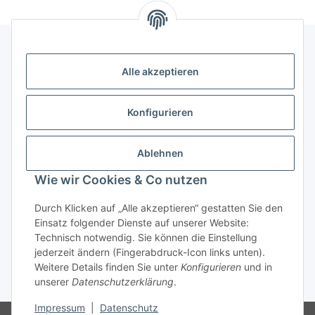
Alle akzeptieren
Kontakt
genesis musikverlag Christian Sprenger
Konfigurieren
Bahnhofstraße 34
34630 Gilserberg
Ablehnen
Telefon: 0 66 96 911 85 26
Wie wir Cookies & Co nutzen
E-Mail:
anne.weckesser@genesis-musikverlag.de
Informationen
Durch Klicken auf „Alle akzeptieren“ gestatten Sie den
Einsatz folgender Dienste auf unserer Website:
Technisch notwendig. Sie können die Einstellung
Gesetzliche Informationen
jederzeit ändern (Fingerabdruck-Icon links unten).
Weitere Details finden Sie unter
Konfigurieren
und in
unserer
Datenschutzerklärung
.
* Alle Preise inkl. gesetzlicher USt., zzgl.
Versand
Impressum
|
Datenschutz