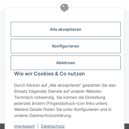
Alle akzeptieren
Kontakt
genesis musikverlag Christian Sprenger
Konfigurieren
Bahnhofstraße 34
34630 Gilserberg
Ablehnen
Telefon: 0 66 96 911 85 26
Wie wir Cookies & Co nutzen
E-Mail:
anne.weckesser@genesis-musikverlag.de
Informationen
Durch Klicken auf „Alle akzeptieren“ gestatten Sie den
Einsatz folgender Dienste auf unserer Website:
Technisch notwendig. Sie können die Einstellung
Gesetzliche Informationen
jederzeit ändern (Fingerabdruck-Icon links unten).
Weitere Details finden Sie unter
Konfigurieren
und in
unserer
Datenschutzerklärung
.
* Alle Preise inkl. gesetzlicher USt., zzgl.
Versand
Impressum
|
Datenschutz