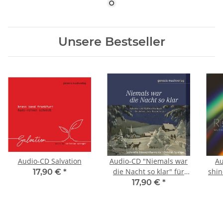
Unsere Bestseller
Audio-CD Salvation
Audio-CD "Niemals war
Au
die Nacht so klar" für
shin
17,90 €
*
sinfonisches
17,90 €
*
Blasorchester