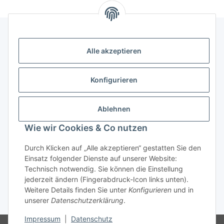
Alle akzeptieren
Kontakt
genesis musikverlag Christian Sprenger
Konfigurieren
Bahnhofstraße 34
34630 Gilserberg
Ablehnen
Telefon: 0 66 96 911 85 26
Wie wir Cookies & Co nutzen
E-Mail:
anne.weckesser@genesis-musikverlag.de
Informationen
Durch Klicken auf „Alle akzeptieren“ gestatten Sie den
Einsatz folgender Dienste auf unserer Website:
Technisch notwendig. Sie können die Einstellung
Gesetzliche Informationen
jederzeit ändern (Fingerabdruck-Icon links unten).
Weitere Details finden Sie unter
Konfigurieren
und in
unserer
Datenschutzerklärung
.
* Alle Preise inkl. gesetzlicher USt., zzgl.
Versand
Impressum
|
Datenschutz