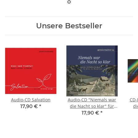
Unsere Bestseller
Audio-CD Salvation
Audio-CD "Niemals war
CD-
die Nacht so klar" für
di
17,90 €
*
sinfonisches
"Ris
17,90 €
*
Blasorchester