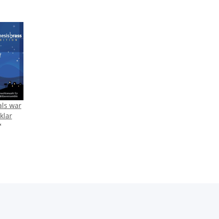
ls war
klar
*