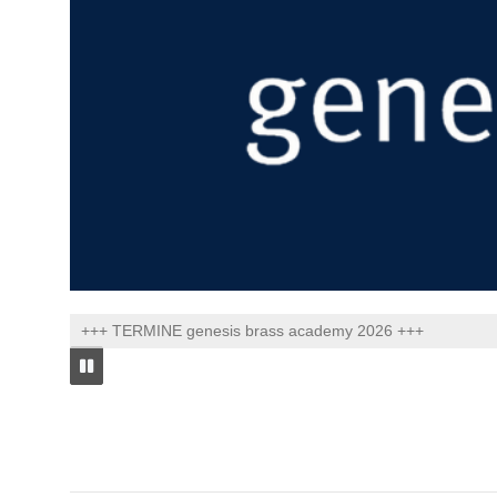
+++ TERMINE genesis brass academy 2026 +++