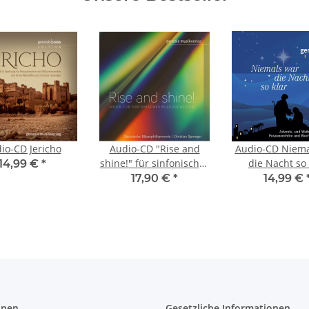
io-CD Jericho
Audio-CD "Rise and
Audio-CD Niema
shine!" für sinfonisches
die Nacht so 
14,99 €
*
Blasorchester
17,90 €
*
14,99 €
onen
Gesetzliche Informationen