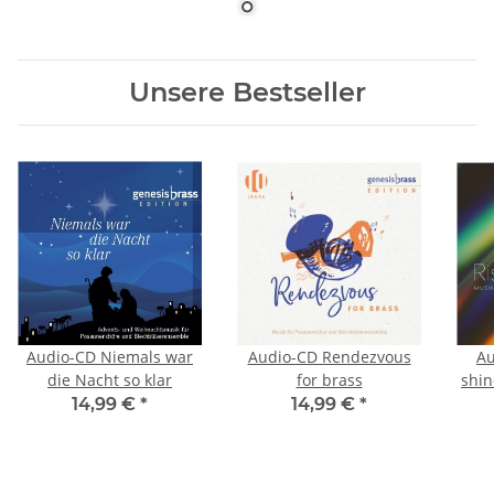
Unsere Bestseller
Audio-CD Niemals war
Audio-CD Rendezvous
Au
die Nacht so klar
for brass
shin
14,99 €
*
14,99 €
*