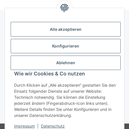
Alle akzeptieren
Kontakt
genesis musikverlag Christian Sprenger
Konfigurieren
Bahnhofstraße 34
34630 Gilserberg
Ablehnen
Telefon: 0 66 96 911 85 26
Wie wir Cookies & Co nutzen
E-Mail:
anne.weckesser@genesis-musikverlag.de
Informationen
Durch Klicken auf „Alle akzeptieren“ gestatten Sie den
Einsatz folgender Dienste auf unserer Website:
Technisch notwendig. Sie können die Einstellung
Gesetzliche Informationen
jederzeit ändern (Fingerabdruck-Icon links unten).
Weitere Details finden Sie unter
Konfigurieren
und in
unserer
Datenschutzerklärung
.
* Alle Preise inkl. gesetzlicher USt., zzgl.
Versand
Impressum
|
Datenschutz