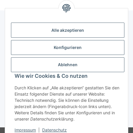
Alle akzeptieren
Kontakt
genesis musikverlag Christian Sprenger
Konfigurieren
Bahnhofstraße 34
34630 Gilserberg
Ablehnen
Telefon: 0 66 96 911 85 26
Wie wir Cookies & Co nutzen
E-Mail:
anne.weckesser@genesis-musikverlag.de
Informationen
Durch Klicken auf „Alle akzeptieren“ gestatten Sie den
Einsatz folgender Dienste auf unserer Website:
Technisch notwendig. Sie können die Einstellung
Gesetzliche Informationen
jederzeit ändern (Fingerabdruck-Icon links unten).
Weitere Details finden Sie unter
Konfigurieren
und in
unserer
Datenschutzerklärung
.
* Alle Preise inkl. gesetzlicher USt., zzgl.
Versand
Impressum
|
Datenschutz