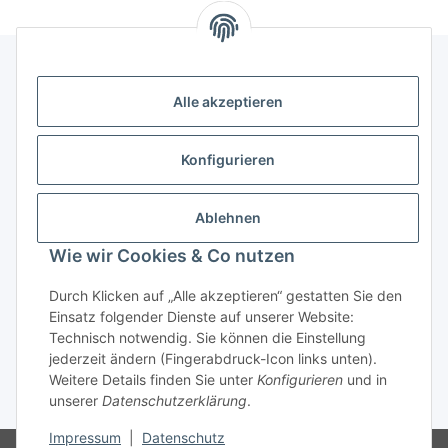
Alle akzeptieren
Kontakt
genesis musikverlag Christian Sprenger
Konfigurieren
Bahnhofstraße 34
34630 Gilserberg
Ablehnen
Telefon: 0 66 96 911 85 26
Wie wir Cookies & Co nutzen
E-Mail:
anne.weckesser@genesis-musikverlag.de
Informationen
Durch Klicken auf „Alle akzeptieren“ gestatten Sie den
Einsatz folgender Dienste auf unserer Website:
Technisch notwendig. Sie können die Einstellung
Gesetzliche Informationen
jederzeit ändern (Fingerabdruck-Icon links unten).
Weitere Details finden Sie unter
Konfigurieren
und in
unserer
Datenschutzerklärung
.
* Alle Preise inkl. gesetzlicher USt., zzgl.
Versand
Impressum
|
Datenschutz