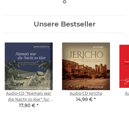
Unsere Bestseller
Audio-CD "Niemals war
Audio-CD Jericho
Au
die Nacht so klar" für
14,99 €
*
sinfonisches
17,90 €
*
Blasorchester