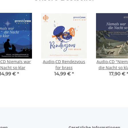
-CD Niemals war
Audio-CD Rendezvous
Audio-CD "Niem
 Nacht so klar
for brass
die Nacht so kl
sinfonisch
14,99 €
*
14,99 €
*
17,90 €
Blasorchest
onen
Gesetzliche Informationen