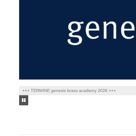
+++ TERMINE genesis brass academy 2026 +++