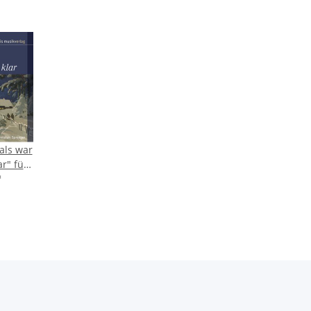
als war
ar" für
es
*
er