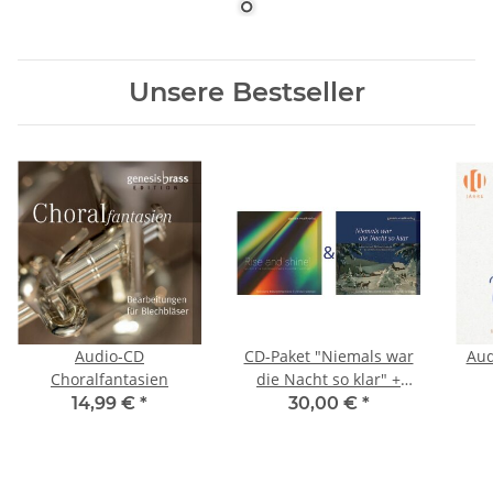
Unsere Bestseller
Audio-CD
CD-Paket "Niemals war
Aud
Choralfantasien
die Nacht so klar" +
"Rise and shine!" (sinf.
14,99 €
*
30,00 €
*
Blasorchester)