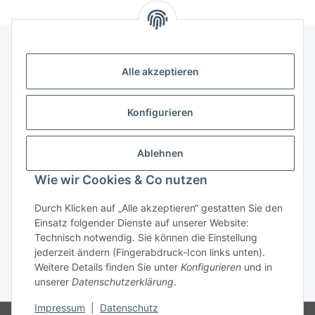
Alle akzeptieren
Kontakt
genesis musikverlag Christian Sprenger
Konfigurieren
Bahnhofstraße 34
34630 Gilserberg
Ablehnen
Telefon: 0 66 96 911 85 26
Wie wir Cookies & Co nutzen
E-Mail:
anne.weckesser@genesis-musikverlag.de
Informationen
Durch Klicken auf „Alle akzeptieren“ gestatten Sie den
Einsatz folgender Dienste auf unserer Website:
Technisch notwendig. Sie können die Einstellung
Gesetzliche Informationen
jederzeit ändern (Fingerabdruck-Icon links unten).
Weitere Details finden Sie unter
Konfigurieren
und in
unserer
Datenschutzerklärung
.
* Alle Preise inkl. gesetzlicher USt., zzgl.
Versand
Impressum
|
Datenschutz