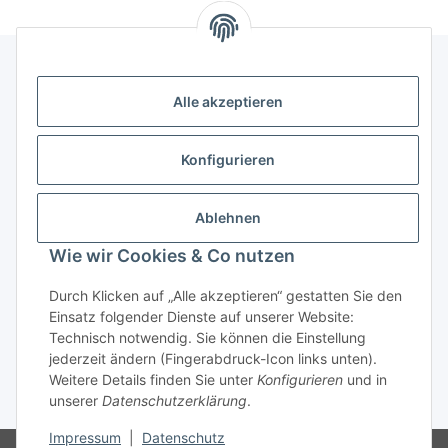
Alle akzeptieren
Kontakt
genesis musikverlag Christian Sprenger
Konfigurieren
Bahnhofstraße 34
34630 Gilserberg
Ablehnen
Telefon: 0 66 96 911 85 26
Wie wir Cookies & Co nutzen
E-Mail:
anne.weckesser@genesis-musikverlag.de
Informationen
Durch Klicken auf „Alle akzeptieren“ gestatten Sie den
Einsatz folgender Dienste auf unserer Website:
Technisch notwendig. Sie können die Einstellung
Gesetzliche Informationen
jederzeit ändern (Fingerabdruck-Icon links unten).
Weitere Details finden Sie unter
Konfigurieren
und in
unserer
Datenschutzerklärung
.
* Alle Preise inkl. gesetzlicher USt., zzgl.
Versand
Impressum
|
Datenschutz