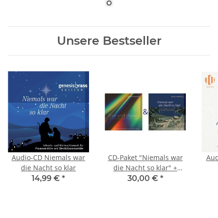
Unsere Bestseller
Audio-CD Niemals war
CD-Paket "Niemals war
Aud
die Nacht so klar
die Nacht so klar" +
"Rise and shine!" (sinf.
14,99 €
*
30,00 €
*
Blasorchester)