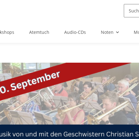
kshops
Atemtuch
Audio-CDs
Noten
Mo