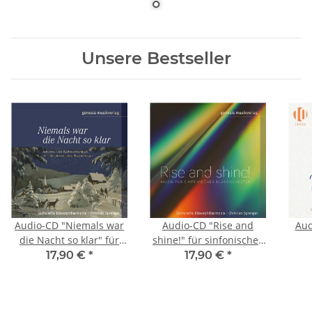
Unsere Bestseller
Audio-CD "Niemals war
Audio-CD "Rise and
Aud
die Nacht so klar" für
shine!" für sinfonisches
sinfonisches
Blasorchester
17,90 €
*
17,90 €
*
Blasorchester