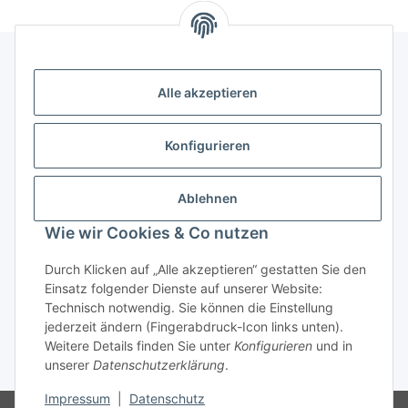
Alle akzeptieren
Kontakt
genesis musikverlag Christian Sprenger
Konfigurieren
Bahnhofstraße 34
34630 Gilserberg
Ablehnen
Telefon: 0 66 96 911 85 26
Wie wir Cookies & Co nutzen
E-Mail:
anne.weckesser@genesis-musikverlag.de
Informationen
Durch Klicken auf „Alle akzeptieren“ gestatten Sie den
Einsatz folgender Dienste auf unserer Website:
Technisch notwendig. Sie können die Einstellung
Gesetzliche Informationen
jederzeit ändern (Fingerabdruck-Icon links unten).
Weitere Details finden Sie unter
Konfigurieren
und in
unserer
Datenschutzerklärung
.
* Alle Preise inkl. gesetzlicher USt., zzgl.
Versand
Impressum
|
Datenschutz