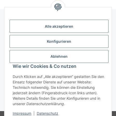
Alle akzeptieren
Kontakt
genesis musikverlag Christian Sprenger
Konfigurieren
Bahnhofstraße 34
34630 Gilserberg
Ablehnen
Telefon: 0 66 96 911 85 26
Wie wir Cookies & Co nutzen
E-Mail:
anne.weckesser@genesis-musikverlag.de
Informationen
Durch Klicken auf „Alle akzeptieren“ gestatten Sie den
Einsatz folgender Dienste auf unserer Website:
Technisch notwendig. Sie können die Einstellung
Gesetzliche Informationen
jederzeit ändern (Fingerabdruck-Icon links unten).
Weitere Details finden Sie unter
Konfigurieren
und in
unserer
Datenschutzerklärung
.
* Alle Preise inkl. gesetzlicher USt., zzgl.
Versand
Impressum
|
Datenschutz