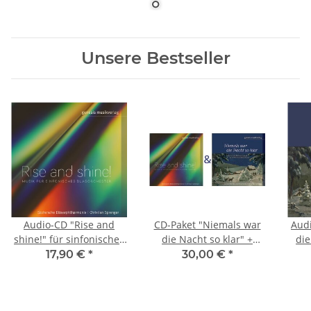
Unsere Bestseller
Audio-CD "Rise and
CD-Paket "Niemals war
Aud
shine!" für sinfonisches
die Nacht so klar" +
die
Blasorchester
"Rise and shine!" (sinf.
17,90 €
*
30,00 €
*
Blasorchester)