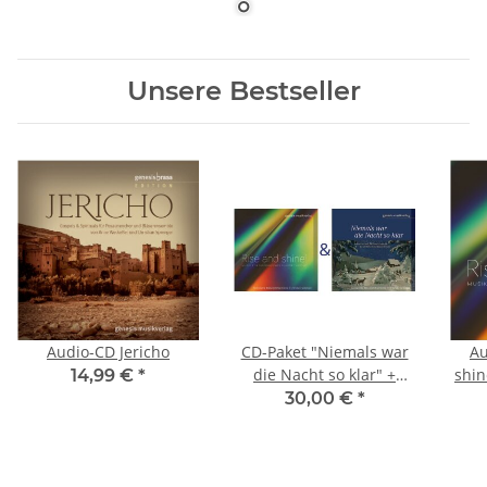
Unsere Bestseller
Audio-CD Jericho
CD-Paket "Niemals war
Au
die Nacht so klar" +
shin
14,99 €
*
"Rise and shine!" (sinf.
30,00 €
*
Blasorchester)