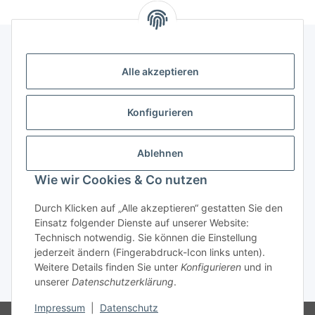
Alle akzeptieren
Kontakt
genesis musikverlag Christian Sprenger
Konfigurieren
Bahnhofstraße 34
34630 Gilserberg
Ablehnen
Telefon: 0 66 96 911 85 26
Wie wir Cookies & Co nutzen
E-Mail:
anne.weckesser@genesis-musikverlag.de
Informationen
Durch Klicken auf „Alle akzeptieren“ gestatten Sie den
Einsatz folgender Dienste auf unserer Website:
Technisch notwendig. Sie können die Einstellung
Gesetzliche Informationen
jederzeit ändern (Fingerabdruck-Icon links unten).
Weitere Details finden Sie unter
Konfigurieren
und in
unserer
Datenschutzerklärung
.
* Alle Preise inkl. gesetzlicher USt., zzgl.
Versand
Impressum
|
Datenschutz