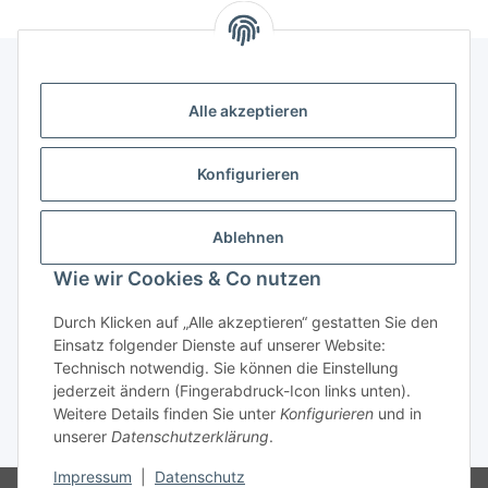
Alle akzeptieren
Kontakt
genesis musikverlag Christian Sprenger
Konfigurieren
Bahnhofstraße 34
34630 Gilserberg
Ablehnen
Telefon: 0 66 96 911 85 26
Wie wir Cookies & Co nutzen
E-Mail:
anne.weckesser@genesis-musikverlag.de
Informationen
Durch Klicken auf „Alle akzeptieren“ gestatten Sie den
Einsatz folgender Dienste auf unserer Website:
Technisch notwendig. Sie können die Einstellung
Gesetzliche Informationen
jederzeit ändern (Fingerabdruck-Icon links unten).
Weitere Details finden Sie unter
Konfigurieren
und in
unserer
Datenschutzerklärung
.
* Alle Preise inkl. gesetzlicher USt., zzgl.
Versand
Impressum
|
Datenschutz