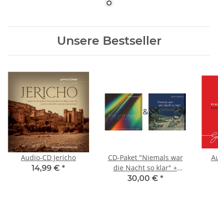
Unsere Bestseller
Audio-CD Jericho
CD-Paket "Niemals war
Au
die Nacht so klar" +
14,99 €
*
"Rise and shine!" (sinf.
30,00 €
*
Blasorchester)