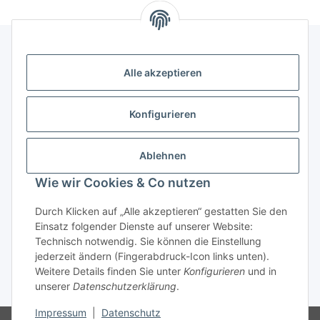
Alle akzeptieren
Kontakt
genesis musikverlag Christian Sprenger
Konfigurieren
Bahnhofstraße 34
34630 Gilserberg
Ablehnen
Telefon: 0 66 96 911 85 26
Wie wir Cookies & Co nutzen
E-Mail:
anne.weckesser@genesis-musikverlag.de
Informationen
Durch Klicken auf „Alle akzeptieren“ gestatten Sie den
Einsatz folgender Dienste auf unserer Website:
Technisch notwendig. Sie können die Einstellung
Gesetzliche Informationen
jederzeit ändern (Fingerabdruck-Icon links unten).
Weitere Details finden Sie unter
Konfigurieren
und in
unserer
Datenschutzerklärung
.
* Alle Preise inkl. gesetzlicher USt., zzgl.
Versand
Impressum
|
Datenschutz