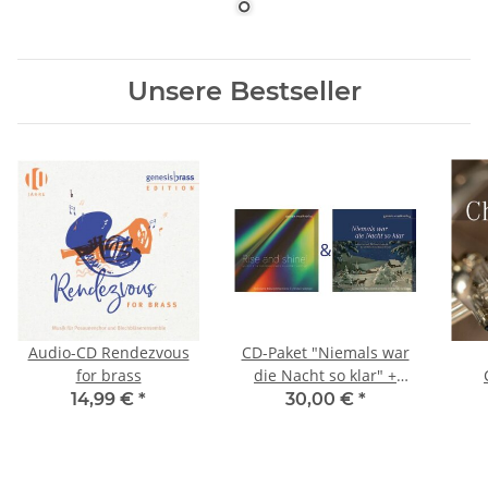
Unsere Bestseller
Audio-CD Rendezvous
CD-Paket "Niemals war
for brass
die Nacht so klar" +
"Rise and shine!" (sinf.
14,99 €
*
30,00 €
*
Blasorchester)