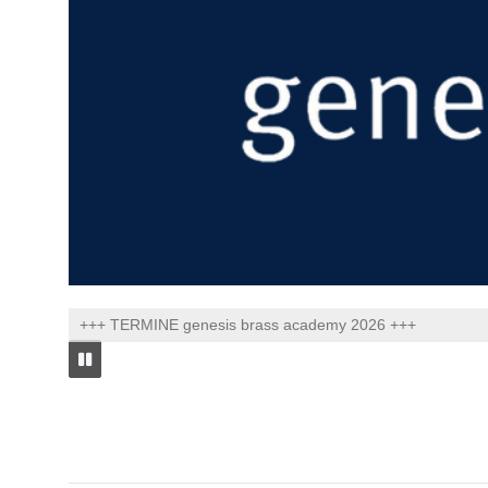
+++ TERMINE genesis brass academy 2026 +++