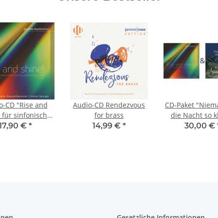
o-CD "Rise and
Audio-CD Rendezvous
CD-Paket "Niem
 für sinfonisches
for brass
die Nacht so k
lasorchester
"Rise and shine!"
17,90 €
*
14,99 €
*
30,00 €
Blasorchest
onen
Gesetzliche Informationen