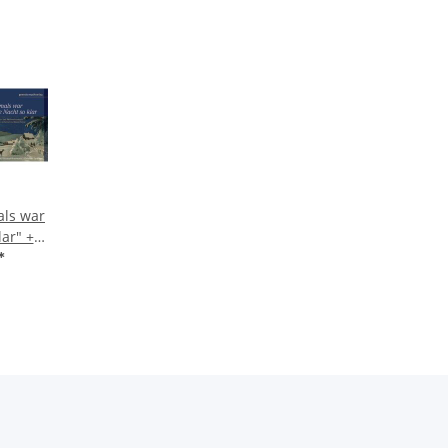
als war
lar" +
 (sinf.
*
er)