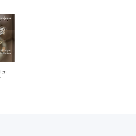
sien
*