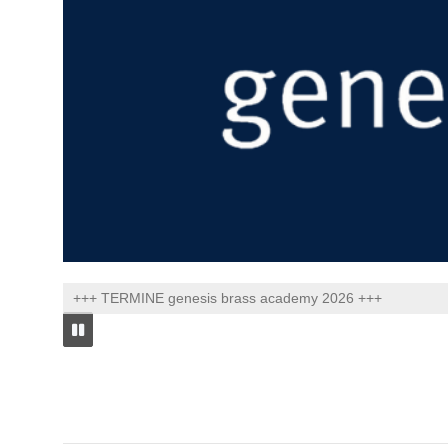
+++ TERMINE genesis brass academy 2026 +++