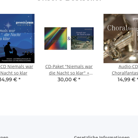
-CD Niemals war
CD-Paket "Niemals war
Audio-CD
 Nacht so klar
die Nacht so klar" +
Choralfanta
"Rise and shine!" (sinf.
14,99 €
*
30,00 €
*
14,99 €
Blasorchester)
onen
Gesetzliche Informationen