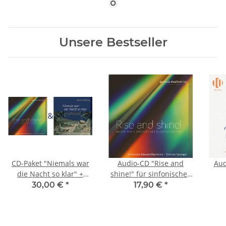
Unsere Bestseller
CD-Paket "Niemals war
Audio-CD "Rise and
Aud
die Nacht so klar" +
shine!" für sinfonisches
"Rise and shine!" (sinf.
Blasorchester
30,00 €
*
17,90 €
*
Blasorchester)