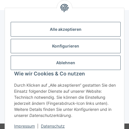
Alle akzeptieren
Kontakt
genesis musikverlag Christian Sprenger
Konfigurieren
Bahnhofstraße 34
34630 Gilserberg
Ablehnen
Telefon: 0 66 96 911 85 26
Wie wir Cookies & Co nutzen
E-Mail:
anne.weckesser@genesis-musikverlag.de
Informationen
Durch Klicken auf „Alle akzeptieren“ gestatten Sie den
Einsatz folgender Dienste auf unserer Website:
Technisch notwendig. Sie können die Einstellung
Gesetzliche Informationen
jederzeit ändern (Fingerabdruck-Icon links unten).
Weitere Details finden Sie unter
Konfigurieren
und in
unserer
Datenschutzerklärung
.
* Alle Preise inkl. gesetzlicher USt., zzgl.
Versand
Impressum
|
Datenschutz