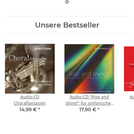
Unsere Bestseller
Audio-CD
Audio-CD "Rise and
Au
Choralfantasien
shine!" für sinfonisches
Blasorchester
14,99 €
*
17,90 €
*