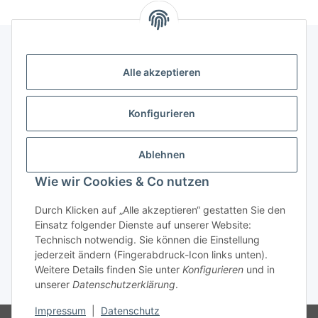
Alle akzeptieren
Kontakt
genesis musikverlag Christian Sprenger
Konfigurieren
Bahnhofstraße 34
34630 Gilserberg
Ablehnen
Telefon: 0 66 96 911 85 26
Wie wir Cookies & Co nutzen
E-Mail:
anne.weckesser@genesis-musikverlag.de
Informationen
Durch Klicken auf „Alle akzeptieren“ gestatten Sie den
Einsatz folgender Dienste auf unserer Website:
Technisch notwendig. Sie können die Einstellung
Gesetzliche Informationen
jederzeit ändern (Fingerabdruck-Icon links unten).
Weitere Details finden Sie unter
Konfigurieren
und in
unserer
Datenschutzerklärung
.
* Alle Preise inkl. gesetzlicher USt., zzgl.
Versand
Impressum
|
Datenschutz