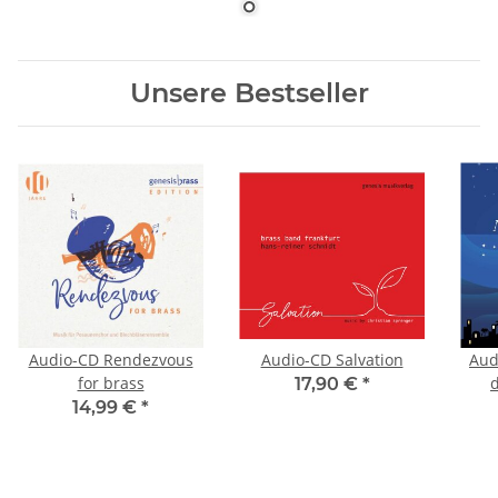
Unsere Bestseller
Audio-CD Rendezvous
Audio-CD Salvation
Aud
for brass
d
17,90 €
*
14,99 €
*