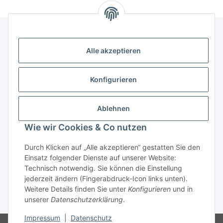
Alle akzeptieren
Kontakt
genesis musikverlag Christian Sprenger
Konfigurieren
Bahnhofstraße 34
34630 Gilserberg
Ablehnen
Telefon: 0 66 96 911 85 26
Wie wir Cookies & Co nutzen
E-Mail:
anne.weckesser@genesis-musikverlag.de
Informationen
Durch Klicken auf „Alle akzeptieren“ gestatten Sie den
Einsatz folgender Dienste auf unserer Website:
Technisch notwendig. Sie können die Einstellung
Gesetzliche Informationen
jederzeit ändern (Fingerabdruck-Icon links unten).
Weitere Details finden Sie unter
Konfigurieren
und in
unserer
Datenschutzerklärung
.
* Alle Preise inkl. gesetzlicher USt., zzgl.
Versand
Impressum
|
Datenschutz