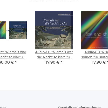
et "Niemals war
Audio-CD "Niemals war
Audio-CD "Ris
acht so klar" +
die Nacht so klar" für
shine!" für sinf
and shine!" (sinf.
sinfonisches
Blasorchest
30,00 €
*
17,90 €
*
17,90 €
asorchester)
Blasorchester
onen
Gesetzliche Informationen