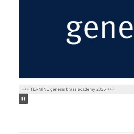
+++ TERMINE genesis brass academy 2026 +++