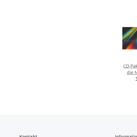
CD-Pak
die N
"Rise 
Bl
Informati
Kontakt