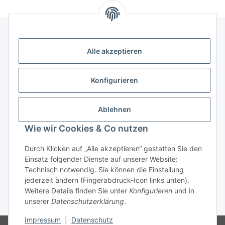
Alle akzeptieren
Kontakt
genesis musikverlag Christian Sprenger
Konfigurieren
Bahnhofstraße 34
34630 Gilserberg
Ablehnen
Telefon: 0 66 96 911 85 26
Wie wir Cookies & Co nutzen
E-Mail:
anne.weckesser@genesis-musikverlag.de
Informationen
Durch Klicken auf „Alle akzeptieren“ gestatten Sie den
Einsatz folgender Dienste auf unserer Website:
Technisch notwendig. Sie können die Einstellung
Gesetzliche Informationen
jederzeit ändern (Fingerabdruck-Icon links unten).
Weitere Details finden Sie unter
Konfigurieren
und in
unserer
Datenschutzerklärung
.
* Alle Preise inkl. gesetzlicher USt., zzgl.
Versand
Impressum
|
Datenschutz