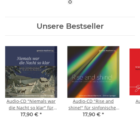
Unsere Bestseller
Audio-CD "Niemals war
Audio-CD "Rise and
Au
die Nacht so klar" für
shine!" für sinfonisches
sinfonisches
Blasorchester
17,90 €
*
17,90 €
*
Blasorchester